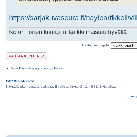
https://sarjakuvaseura.fi/nayteartikkeli/vil
Ko on ilonen luanto, ni kaikki maistuu hyvältä
Näytä viestit ajalta:
Lähetä vastaus
Paluu Psykologiaa ja psykopatologiaa
PAIKALLAOLIJAT
Käyttäjiä lukemassa tätä aluetta: Ei rekisteröityneitä käyttäjiä ja 1 vierailijaa
Error 