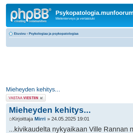
Psykopatologia.munfooru
Mielenterveys ja vertaistuki
Etusivu
‹
Psykologiaa ja psykopatologiaa
Mieheyden kehitys...
Lähetä vastaus
Mieheyden kehitys...
Kirjoittaja
Mirri
» 24.05.2025 19:01
...kivikaudelta nykyaikaan Ville Ranna