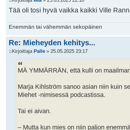
Kirjoittaja
eea
» 25.05.2025 22:10
Tää oli tosi hyvä vaikka kaikki Ville Rannan
Enemmän tai vähemmän sekopäinen
Re: Mieheyden kehitys...
Kirjoittaja
Palle
» 25.05.2025 23:17
MÄ YMMÄRRÄN, että kulli on maailman 
Marja Kihlström sanoo asian niin kuin s
Miehet -nimisessä podcastissa.
Tai ei aivan.
– Mutta kun mies on niin paljon enemmä