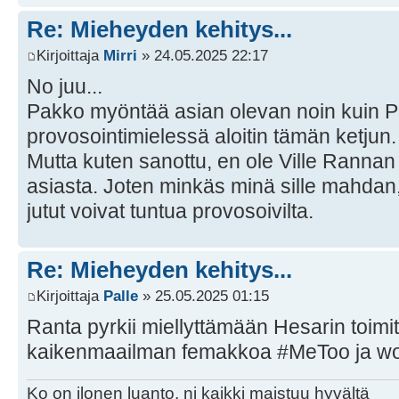
Re: Mieheyden kehitys...
Kirjoittaja
Mirri
» 24.05.2025 22:17
No juu...
Pakko myöntää asian olevan noin kuin Pal
provosointimielessä aloitin tämän ketjun.
Mutta kuten sanottu, en ole Ville Ranna
asiasta. Joten minkäs minä sille mahdan, 
jutut voivat tuntua provosoivilta.
Re: Mieheyden kehitys...
Kirjoittaja
Palle
» 25.05.2025 01:15
Ranta pyrkii miellyttämään Hesarin toimi
kaikenmaailman femakkoa #MeToo ja wo
Ko on ilonen luanto, ni kaikki maistuu hyvältä