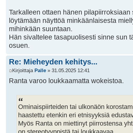
Tarkalleen ottaen hänen pilapiirroksiaan
löytämään näyttöä minkäänlaisesta miel
mihinkään suuntaan.
Hän sivaltelee tasapuolisesti sinne sun tä
osuen.
Re: Mieheyden kehitys...
Kirjoittaja
Palle
» 31.05.2025 12:41
Ranta varoo loukkaamatta wokeistoa.
Ominaispiirteiden tai ulkonäön korostam
haastettu etenkin eri etnisyyksiä edust
Myös Ranta on miettinyt piirrostensa yh
on stereotyyppistä tai loukkaavaa.