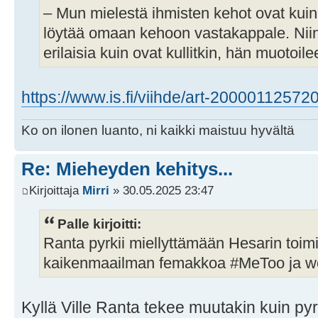
– Mun mielestä ihmisten kehot ovat kuin 
löytää omaan kehoon vastakappale. Niin
erilaisia kuin ovat kullitkin, hän muotoile
https://www.is.fi/viihde/art-20000112572
Ko on ilonen luanto, ni kaikki maistuu hyvältä
Re: Mieheyden kehitys...
Kirjoittaja
Mirri
» 30.05.2025 23:47
Palle kirjoitti:
Ranta pyrkii miellyttämään Hesarin toimi
kaikenmaailman femakkoa #MeToo ja wo
Kyllä Ville Ranta tekee muutakin kuin pyr