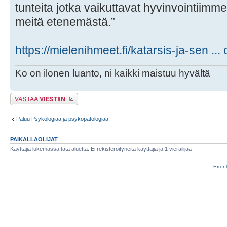
tunteita jotka vaikuttavat hyvinvointiimme,
meitä etenemästä.”
https://mielenihmeet.fi/katarsis-ja-sen ...
Ko on ilonen luanto, ni kaikki maistuu hyvältä
Lähetä vastaus
Paluu Psykologiaa ja psykopatologiaa
PAIKALLAOLIJAT
Käyttäjiä lukemassa tätä aluetta: Ei rekisteröityneitä käyttäjiä ja 1 vierailijaa
Error 