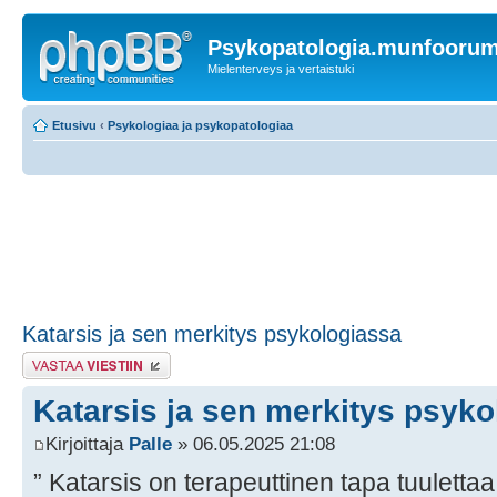
Psykopatologia.munfooru
Mielenterveys ja vertaistuki
Etusivu
‹
Psykologiaa ja psykopatologiaa
Katarsis ja sen merkitys psykologiassa
Lähetä vastaus
Katarsis ja sen merkitys psyk
Kirjoittaja
Palle
» 06.05.2025 21:08
” Katarsis on terapeuttinen tapa tuulettaa