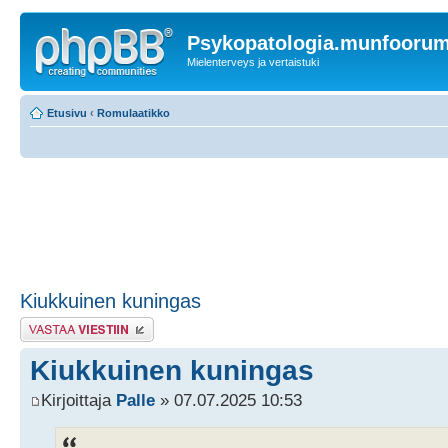
Psykopatologia.munfooru
Mielenterveys ja vertaistuki
Etusivu
‹
Romulaatikko
Kiukkuinen kuningas
Lähetä vastaus
Kiukkuinen kuningas
Kirjoittaja
Palle
» 07.07.2025 10:53