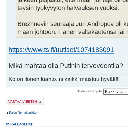
jälkeen paljastui, että maan johtaja oli 
täysin työkyvytön halvauksen vuoksi.
Brezhnevin seuraaja Juri Andropov oli
maan johtoon. Hänen valtakautensa jäi 
https://www.ts.fi/uutiset/1074183091
Mikä mahtaa olla Putinin terveydentila?
Ko on ilonen luanto, ni kaikki maistuu hyvältä
Näytä viestit ajalta:
Lähetä vastaus
Paluu Romulaatikko
PAIKALLAOLIJAT