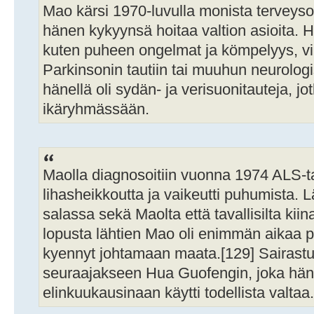
Mao kärsi 1970-luvulla monista terveyson
hänen kykyynsä hoitaa valtion asioita. 
kuten puheen ongelmat ja kömpelyys, vii
Parkinsonin tautiin tai muuhun neurologi
hänellä oli sydän- ja verisuonitauteja, jo
ikäryhmässään.
Maolla diagnosoitiin vuonna 1974 ALS-tau
lihasheikkoutta ja vaikeutti puhumista. L
salassa sekä Maolta että tavallisilta kii
lopusta lähtien Mao oli enimmän aikaa pu
kyennyt johtamaan maata.[129] Sairastu
seuraajakseen Hua Guofengin, joka hän
elinkuukausinaan käytti todellista valtaa