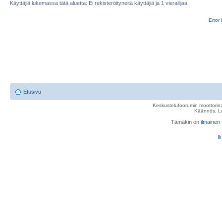
Käyttäjiä lukemassa tätä aluetta: Ei rekisteröityneitä käyttäjiä ja 1 vierailijaa
Error 
Etusivu
Keskustelufoorumin moottorina
Käännös, Lu
Tämäkin on
ilmainen
Il