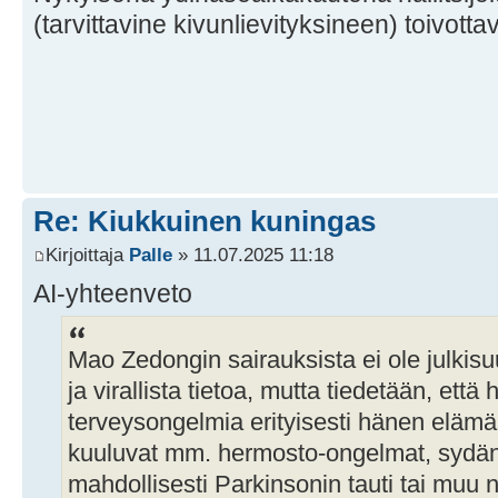
(tarvittavine kivunlievityksineen) toivotta
Re: Kiukkuinen kuningas
Kirjoittaja
Palle
» 11.07.2025 11:18
AI-yhteenveto
Mao Zedongin sairauksista ei ole julkis
ja virallista tietoa, mutta tiedetään, että 
terveysongelmia erityisesti hänen eläm
kuuluvat mm. hermosto-ongelmat, sydän-
mahdollisesti Parkinsonin tauti tai muu 