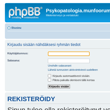
Psykopatologia.munfooru
Mielenterveys ja vertaistuki
Etusivu
Kirjaudu sisään nähdäksesi ryhmän tiedot
Käyttäjätunnus:
Salasana:
Unohdin salasanani
Lähetä tunnusten aktivointiviesti uudelleen
Kirjaudu automaattisesti sisään.
Piilota paikalla olemiseni tällä kertaa
REKISTERÖIDY
Sinun tulee olla rekisteröitynyt v