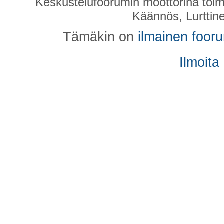
Keskustelufoorumin moottorina toim
Käännös, Lurttin
Tämäkin on
ilmainen foor
Ilmoita