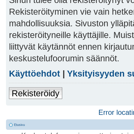
Rekisteröityminen vie vain hetken
mahdollisuuksia. Sivuston ylläpit
rekisteröityneille käyttäjille. Mu
liittyvät käytännöt ennen kirjau
keskustelufoorumin säännöt.
Käyttöehdot
|
Yksityisyyden s
Rekisteröidy
Error locati
Etusivu