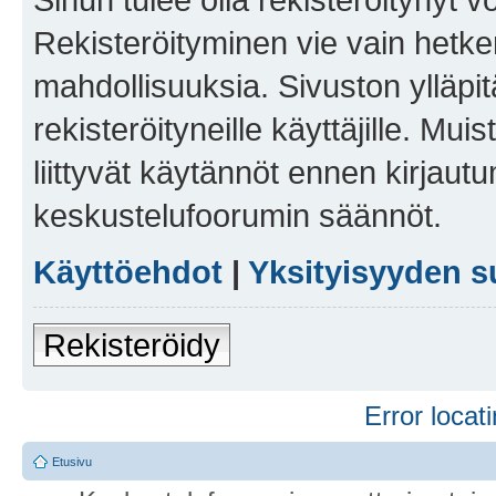
Rekisteröityminen vie vain hetken
mahdollisuuksia. Sivuston ylläpit
rekisteröityneille käyttäjille. Mu
liittyvät käytännöt ennen kirjau
keskustelufoorumin säännöt.
Käyttöehdot
|
Yksityisyyden s
Rekisteröidy
Error locati
Etusivu