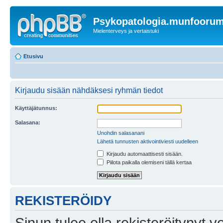
Psykopatologia.munfooru
Mielenterveys ja vertaistuki
Etusivu
Kirjaudu sisään nähdäksesi ryhmän tiedot
Käyttäjätunnus:
Salasana:
Unohdin salasanani
Lähetä tunnusten aktivointiviesti uudelleen
Kirjaudu automaattisesti sisään.
Piilota paikalla olemiseni tällä kertaa
REKISTERÖIDY
Sinun tulee olla rekisteröitynyt v