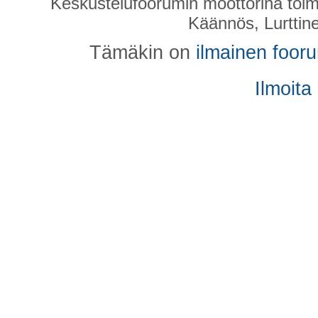
Keskustelufoorumin moottorina toim
Käännös, Lurttin
Tämäkin on
ilmainen foor
Ilmoita