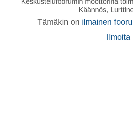
Keskustelufoorumin moottorina toim
Käännös, Lurttin
Tämäkin on
ilmainen foor
Ilmoita