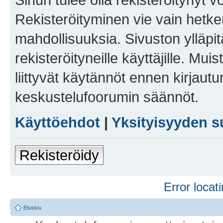
Rekisteröityminen vie vain hetken
mahdollisuuksia. Sivuston ylläpit
rekisteröityneille käyttäjille. Mu
liittyvät käytännöt ennen kirjau
keskustelufoorumin säännöt.
Käyttöehdot
|
Yksityisyyden s
Rekisteröidy
Error locati
Etusivu