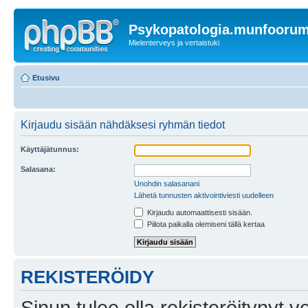
Psykopatologia.munfooru
Mielenterveys ja vertaistuki
Etusivu
Kirjaudu sisään nähdäksesi ryhmän tiedot
Käyttäjätunnus:
Salasana:
Unohdin salasanani
Lähetä tunnusten aktivointiviesti uudelleen
Kirjaudu automaattisesti sisään.
Piilota paikalla olemiseni tällä kertaa
REKISTERÖIDY
Sinun tulee olla rekisteröitynyt v