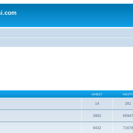
mi.com
AIHEET
VIESTI
14
281
3992
6594
9432
7167