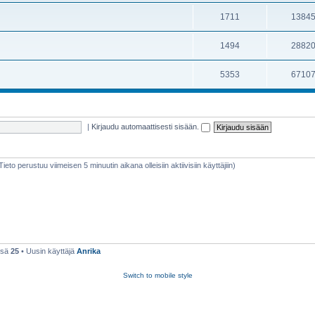
1711
1384
1494
2882
5353
6710
|
Kirjaudu automaattisesti sisään.
(Tieto perustuu viimeisen 5 minuutin aikana olleisiin aktiivisiin käyttäjiin)
nsä
25
• Uusin käyttäjä
Anrika
Switch to mobile style