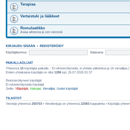
Terapiaa
Vertaistuki ja lääkkeet
Romulaatikko
Asiaa aiheesta ja sen vierestä
KIRJAUDU SISÄÄN
•
REKISTERÖIDY
Käyttäjätunnus:
Salasana:
PAIKALLAOLIJAT
Yhteensä
16
käyttäjää paikalla :: Ei rekisteröityneitä, ei yhtään piilotettua ja 16 vierailijaa 
Eniten yhtaikaisia käyttäjiä on ollut
1286
kpl, 26.07.2026 01:37
Rekisteröityneet käyttäjät:
Ei rekisteröityneitä käyttäjiä
Selite:
Ylläpitäjät
,
Valvojat
,
Vierailijat
,
Uudet käyttäjät
TILASTOT
Viestejä yhteensä
250703
• Viestiketjuja on yhteensä
22083
kappaletta • Käyttäjiä yhtee