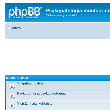
Psykopatologia.munfooru
Mielenterveys ja vertaistuki
Etusivu
KESKUSTELUALUE
Ylläpitäjän palsta
Psykologiaa ja psykopatologiaa
Yleistä ja ajankohtaista